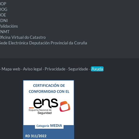
BOP
DOG
BOE
eDNI
alidacións
FNMT
ficina Virtual do Catastro
Sede Electrónica Deputación Provincial da Coruña
Mapa web
Aviso legal
Privacidade
Seguridade
Axuda
-
-
-
-
-