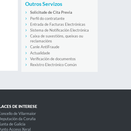
Outros Servizos
Solicitude de Cita Previa
Perfil do contratante
Entrada de Facturas Electrónicas
Sistema de Notificación Electrónica
Caixa de suxestións, queixas ou
reclamacións
Canle AntiFraude
Actualidade
Verificación de documentos
Rexistro Electrónico Común
LACES DE INTERESE
oncello de Vilarmaior
eputación da Coruña
unta de Galicia
unto Acceso Xeral