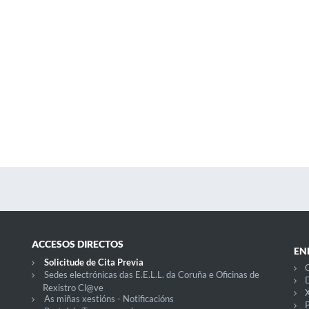
ACCESOS DIRECTOS
EN
Solicitude de Cita Previa
C
Sedes electrónicas das E.E.L.L. da Coruña e Oficinas de
D
Rexistro Cl@ve
X
As miñas xestións - Notificacións
P