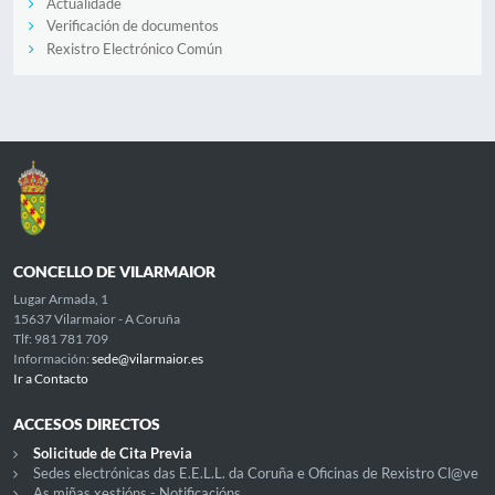
Actualidade
Verificación de documentos
Rexistro Electrónico Común
CONCELLO DE VILARMAIOR
Lugar Armada, 1
15637 Vilarmaior - A Coruña
Tlf: 981 781 709
Información:
sede@vilarmaior.es
Ir a Contacto
ACCESOS DIRECTOS
Solicitude de Cita Previa
Sedes electrónicas das E.E.L.L. da Coruña e Oficinas de Rexistro Cl@ve
As miñas xestións - Notificacións