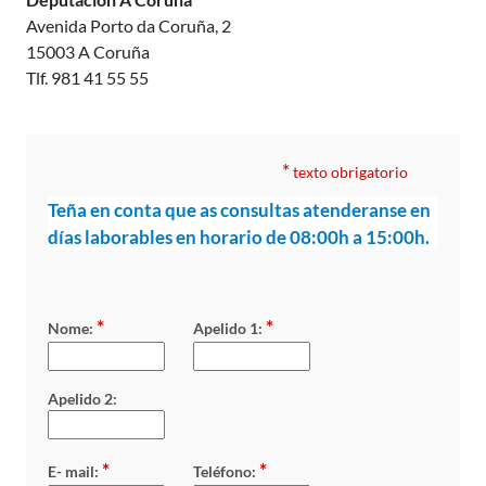
Avenida Porto da Coruña, 2
15003 A Coruña
Tlf. 981 41 55 55
*
texto obrigatorio
Teña en conta que as consultas atenderanse en
días laborables en horario de 08:00h a 15:00h.
*
*
Nome:
Apelido 1:
Apelido 2:
*
*
E- mail:
Teléfono: