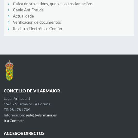
Caixa de suxestións, queixas ou reclamacións
Canle AntiFraude
Actualidade
Verificación de documentos
Rexistro Electrónico Común
CONCELLO DE VILARMAIOR
Lugar Armada, 1
15637 Vilarmaior - A Coruña
Tlf: 981 781 709
Información:
sede@vilarmaior.es
Ir a Contacto
ACCESOS DIRECTOS