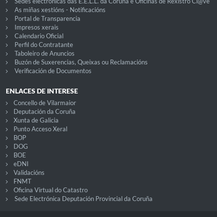
Sedes electrónicas das E.E.L.L. da Coruña e Oficinas de Rexistro Cl@ve
As miñas xestións - Notificacións
Portal de Transparencia
Impresos xerais
Calendario Oficial
Perfil do Contratante
Taboleiro de Anuncios
Buzón de Suxerencias, Queixas ou Reclamacións
Verificación de Documentos
ENLACES DE INTERESE
Concello de Vilarmaior
Deputación da Coruña
Xunta de Galicia
Punto Acceso Xeral
BOP
DOG
BOE
eDNI
Validacións
FNMT
Oficina Virtual do Catastro
Sede Electrónica Deputación Provincial da Coruña