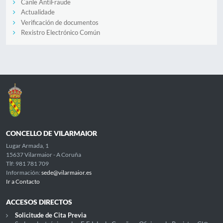
Canle AntiFraude
Actualidade
Verificación de documentos
Rexistro Electrónico Común
CONCELLO DE VILARMAIOR
Lugar Armada, 1
15637 Vilarmaior - A Coruña
Tlf: 981 781 709
Información:
sede@vilarmaior.es
Ir a Contacto
ACCESOS DIRECTOS
Solicitude de Cita Previa