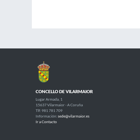
CONCELLO DE VILARMAIOR
Lugar Armada, 1
15637 Vilarmaior - A Coruña
Tlf: 981 781 709
Información:
sede@vilarmaior.es
Ir a Contacto