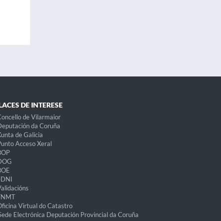
LACES DE INTERESE
oncello de Vilarmaior
eputación da Coruña
unta de Galicia
unto Acceso Xeral
BOP
DOG
BOE
eDNI
alidacións
FNMT
ficina Virtual do Catastro
Sede Electrónica Deputación Provincial da Coruña