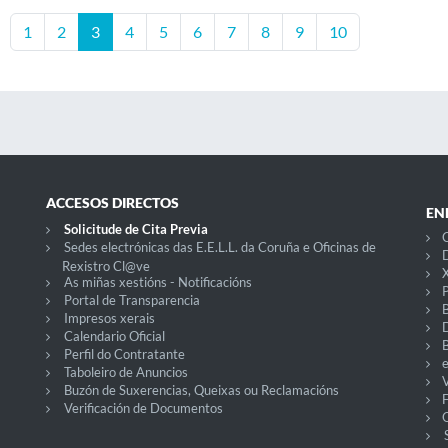
1
2
3
4
5
6
7
8
9
10
ACCESOS DIRECTOS
EN
Solicitude de Cita Previa
C
Sedes electrónicas das E.E.L.L. da Coruña e Oficinas de
D
Rexistro Cl@ve
X
As miñas xestións - Notificacións
P
Portal de Transparencia
Impresos xerais
Calendario Oficial
Perfil do Contratante
Taboleiro de Anuncios
V
Buzón de Suxerencias, Queixas ou Reclamacións
Verificación de Documentos
O