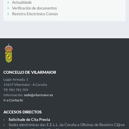
Actualidade
Verificación de documentos
Rexistro Electrónico Común
CONCELLO DE VILARMAIOR
Lugar Armada, 1
15637 Vilarmaior - A Coruña
Tlf: 981 781 709
Información:
sede@vilarmaior.es
Ir a Contacto
ACCESOS DIRECTOS
Solicitude de Cita Previa
Sedes electrónicas das E.E.L.L. da Coruña e Oficinas de Rexistro Cl@ve