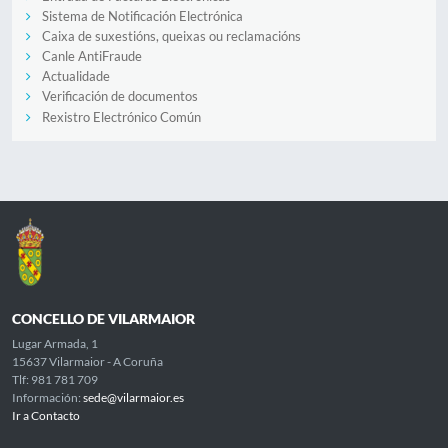
Sistema de Notificación Electrónica
Caixa de suxestións, queixas ou reclamacións
Canle AntiFraude
Actualidade
Verificación de documentos
Rexistro Electrónico Común
CONCELLO DE VILARMAIOR
Lugar Armada, 1
15637 Vilarmaior - A Coruña
Tlf: 981 781 709
Información:
sede@vilarmaior.es
Ir a Contacto