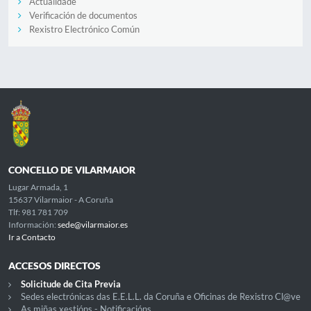
Actualidade
Verificación de documentos
Rexistro Electrónico Común
CONCELLO DE VILARMAIOR
Lugar Armada, 1
15637 Vilarmaior - A Coruña
Tlf: 981 781 709
Información:
sede@vilarmaior.es
Ir a Contacto
ACCESOS DIRECTOS
Solicitude de Cita Previa
Sedes electrónicas das E.E.L.L. da Coruña e Oficinas de Rexistro Cl@ve
As miñas xestións - Notificacións