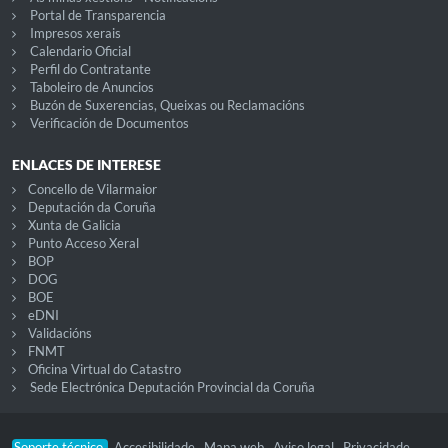
Portal de Transparencia
Impresos xerais
Calendario Oficial
Perfil do Contratante
Taboleiro de Anuncios
Buzón de Suxerencias, Queixas ou Reclamacións
Verificación de Documentos
ENLACES DE INTERESE
Concello de Vilarmaior
Deputación da Coruña
Xunta de Galicia
Punto Acceso Xeral
BOP
DOG
BOE
eDNI
Validacións
FNMT
Oficina Virtual do Catastro
Sede Electrónica Deputación Provincial da Coruña
Soporte técnico
Accesibilidade
Mapa web
Aviso legal
Privacidade
-
-
-
-
-