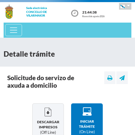
Sede electrónica
21:44:38
CONCELLO DE
VILARMAIOR
Xoves 6 de agosto 2026
Detalle trámite
Solicitude do servizo de
axuda a domicilio
INICIAR
DESCARGAR
TRÁMITE
IMPRESOS
(on Line)
(off Line)