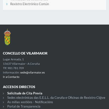
Rexistro Electrónico Común
CONCELLO DE VILARMAIOR
Lugar Armada, 1
15637 Vilarmaior - A Coruña
Tlf: 981 781 709
Información:
sede@vilarmaior.es
Ir a Contacto
ACCESOS DIRECTOS
Solicitude de Cita Previa
Sedes electrónicas das E.E.L.L. da Coruña e Oficinas de Rexistro Cl@ve
As miñas xestións - Notificacións
Portal de Transparencia