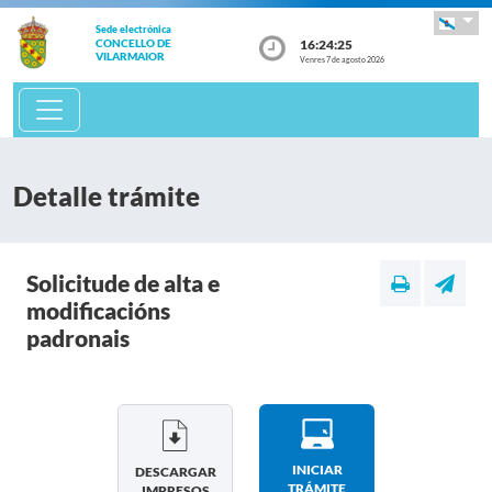
Sede electrónica
16:24:25
CONCELLO DE
VILARMAIOR
Venres 7 de agosto 2026
Detalle trámite
Solicitude de alta e
modificacións
padronais
INICIAR
DESCARGAR
TRÁMITE
IMPRESOS