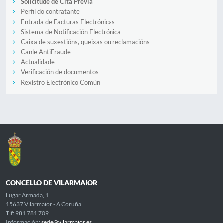
Solicitude de Cita Previa
Perfil do contratante
Entrada de Facturas Electrónicas
Sistema de Notificación Electrónica
Caixa de suxestións, queixas ou reclamacións
Canle AntiFraude
Actualidade
Verificación de documentos
Rexistro Electrónico Común
CONCELLO DE VILARMAIOR
Lugar Armada, 1
15637 Vilarmaior - A Coruña
Tlf: 981 781 709
Información:
sede@vilarmaior.es