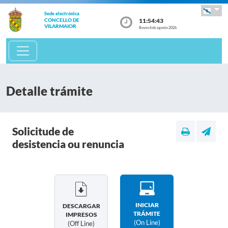
Sede electrónica
11:54:43
CONCELLO DE
VILARMAIOR
Xoves 6 de agosto 2026
Detalle trámite
Solicitude de
desistencia ou renuncia
INICIAR
DESCARGAR
TRÁMITE
IMPRESOS
(on Line)
(off Line)