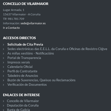
CONCELLO DE VILARMAIOR
Lugar Armada, 1
15637 Vilarmaior - A Coruña
Tlf: 981 781 709
Información:
sede@vilarmaior.es
Ir a Contacto
ACCESOS DIRECTOS
Solicitude de Cita Previa
Sedes electrónicas das E.E.L.L. da Coruña e Oficinas de Rexistro Cl@ve
As miñas xestións - Notificacións
Portal de Transparencia
Impresos xerais
Calendario Oficial
Perfil do Contratante
Taboleiro de Anuncios
Buzón de Suxerencias, Queixas ou Reclamacións
Verificación de Documentos
ENLACES DE INTERESE
Concello de Vilarmaior
Deputación da Coruña
Xunta de Galicia