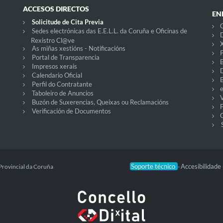
ACCESOS DIRECTOS
EN
Solicitude de Cita Previa
C
Sedes electrónicas das E.E.L.L. da Coruña e Oficinas de
D
Rexistro Cl@ve
X
As miñas xestións - Notificacións
P
Portal de Transparencia
Impresos xerais
Calendario Oficial
Perfil do Contratante
Taboleiro de Anuncios
V
Buzón de Suxerencias, Queixas ou Reclamacións
Verificación de Documentos
O
Soporte técnico
Accesibilidade
Provincial da Coruña
-