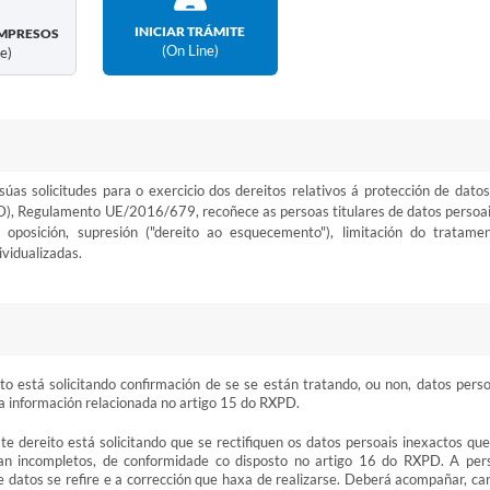
INICIAR TRÁMITE
MPRESOS
(on Line)
ne)
as solicitudes para o exercicio dos dereitos relativos á protección de datos
), Regulamento UE/2016/679, recoñece as persoas titulares de datos persoai
n, oposición, supresión ("dereito ao esquecemento"), limitación do tratamen
ividualizadas.
to está solicitando confirmación de se se están tratando, ou non, datos perso
ite a información relacionada no artigo 15 do RXPD.
te dereito está solicitando que se rectifiquen os datos persoais inexactos que 
n incompletos, de conformidade co disposto no artigo 16 do RXPD. A per
ue datos se refire e a corrección que haxa de realizarse. Deberá acompañar, ca