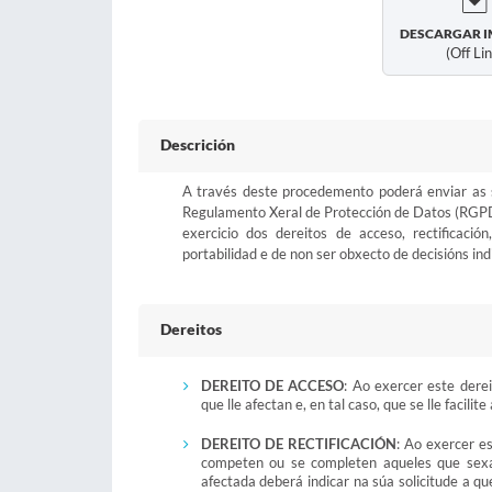
DESCARGAR I
(off Li
Descrición
A través deste procedemento poderá enviar as sú
Regulamento Xeral de Protección de Datos (RGPD
exercicio dos dereitos de acceso, rectificació
portabilidad e de non ser obxecto de decisións ind
Dereitos
DEREITO DE ACCESO
: Ao exercer este derei
que lle afectan e, en tal caso, que se lle facil
DEREITO DE RECTIFICACIÓN
: Ao exercer es
competen ou se completen aqueles que sexa
afectada deberá indicar na súa solicitude a q