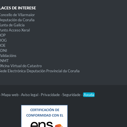
LACES DE INTERESE
oncello de Vilarmaior
eputación da Coruña
unta de Galicia
unto Acceso Xeral
BOP
DOG
BOE
eDNI
alidacións
FNMT
ficina Virtual do Catastro
Sede Electrónica Deputación Provincial da Coruña
Mapa web
Aviso legal
Privacidade
Seguridade
Axuda
-
-
-
-
-