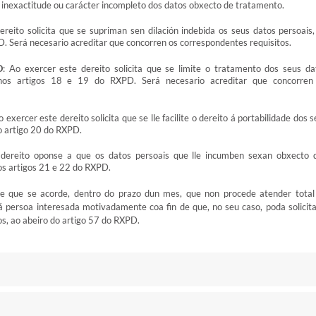
a inexactitude ou carácter incompleto dos datos obxecto de tratamento.
ereito solicita que se supriman sen dilación indebida os seus datos persoais,
. Será necesario acreditar que concorren os correspondentes requisitos.
O
: Ao exercer este dereito solicita que se limite o tratamento dos seus da
 nos artigos 18 e 19 do RXPD. Será necesario acreditar que concorren
o exercer este dereito solicita que se lle facilite o dereito á portabilidade dos 
o artigo 20 do RXPD.
 dereito oponse a que os datos persoais que lle incumben sexan obxecto 
os artigos 21 e 22 do RXPD.
de que se acorde, dentro do prazo dun mes, que non procede atender total
á persoa interesada motivadamente coa fin de que, no seu caso, poda solicita
s, ao abeiro do artigo 57 do RXPD.