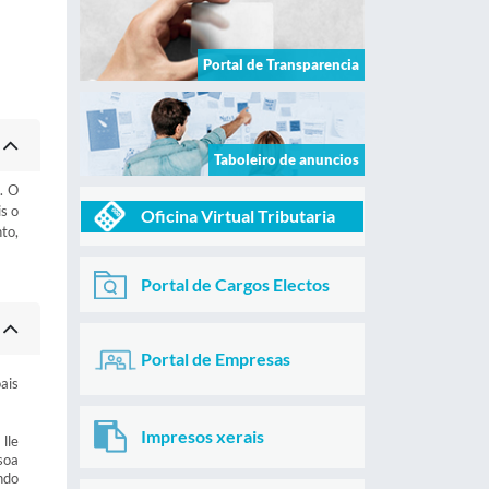
Portal de Transparencia
Taboleiro de anuncios
. O
s o
Oficina Virtual Tributaria
to,
Portal de Cargos Electos
Portal de Empresas
ais
Impresos xerais
lle
soa
ndo