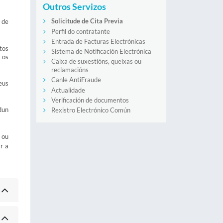
Outros Servizos
Solicitude de Cita Previa
 de
Perfil do contratante
Entrada de Facturas Electrónicas
tos
Sistema de Notificación Electrónica
 os
Caixa de suxestións, queixas ou
reclamacións
Canle AntiFraude
seus
Actualidade
Verificación de documentos
dun
Rexistro Electrónico Común
 ou
r a