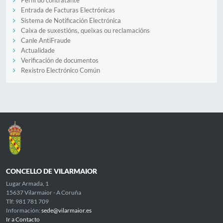
Perfil do contratante
Entrada de Facturas Electrónicas
Sistema de Notificación Electrónica
Caixa de suxestións, queixas ou reclamacións
Canle AntiFraude
Actualidade
Verificación de documentos
Rexistro Electrónico Común
CONCELLO DE VILARMAIOR
Lugar Armada, 1
15637 Vilarmaior - A Coruña
Tlf: 981 781 709
Información:
sede@vilarmaior.es
Ir a Contacto