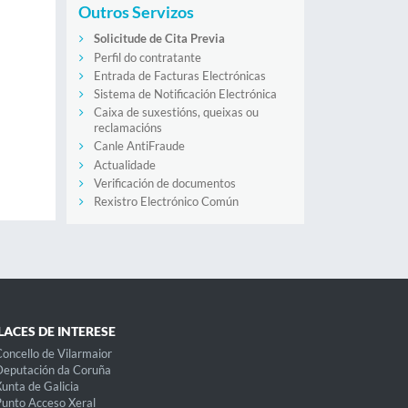
Outros Servizos
Solicitude de Cita Previa
Perfil do contratante
Entrada de Facturas Electrónicas
Sistema de Notificación Electrónica
Caixa de suxestións, queixas ou
reclamacións
Canle AntiFraude
Actualidade
Verificación de documentos
Rexistro Electrónico Común
LACES DE INTERESE
oncello de Vilarmaior
eputación da Coruña
unta de Galicia
unto Acceso Xeral