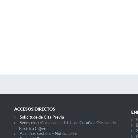
ACCESOS DIRECTOS
EN
Solicitude de Cita Previa
C
Sedes electrónicas das E.E.L.L. da Coruña e Oficinas de
D
Rexistro Cl@ve
X
As miñas xestións - Notificacións
P