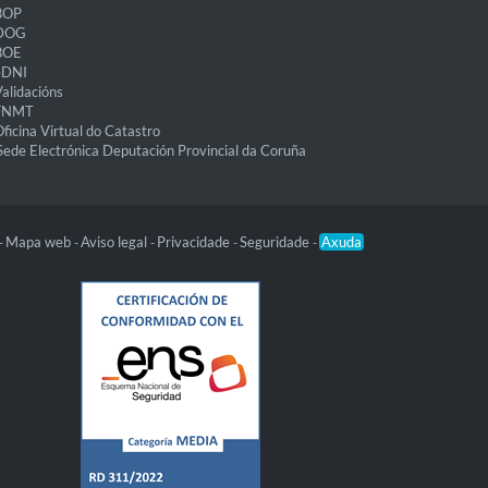
BOP
DOG
BOE
eDNI
alidacións
FNMT
ficina Virtual do Catastro
Sede Electrónica Deputación Provincial da Coruña
Mapa web
Aviso legal
Privacidade
Seguridade
Axuda
-
-
-
-
-