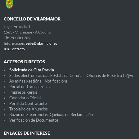
CONCELLO DE VILARMAIOR
Lugar Armada, 1
15637 Vilarmaior - A Coruña
Tlf: 981 781 709
Información:
sede@vilarmaior.es
Ir a Contacto
ACCESOS DIRECTOS
Solicitude de Cita Previa
Sedes electrónicas das E.E.L.L. da Coruña e Oficinas de Rexistro Cl@ve
As miñas xestións - Notificacións
Portal de Transparencia
Impresos xerais
Calendario Oficial
Perfil do Contratante
Taboleiro de Anuncios
Buzón de Suxerencias, Queixas ou Reclamacións
Verificación de Documentos
ENLACES DE INTERESE