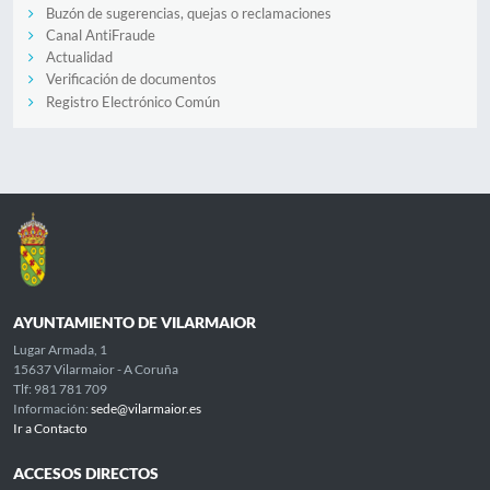
Buzón de sugerencias, quejas o reclamaciones
Canal AntiFraude
Actualidad
Verificación de documentos
Registro Electrónico Común
AYUNTAMIENTO DE VILARMAIOR
Lugar Armada, 1
15637 Vilarmaior - A Coruña
Tlf: 981 781 709
Información:
sede@vilarmaior.es
Ir a Contacto
ACCESOS DIRECTOS