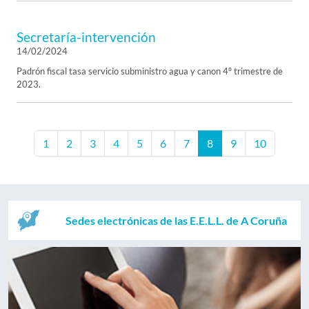
Secretaría-intervención
14/02/2024
Padrón fiscal tasa servicio subministro agua y canon 4º trimestre de
2023.
1
2
3
4
5
6
7
8
9
10
Sedes electrónicas de las E.E.L.L. de A Coruña