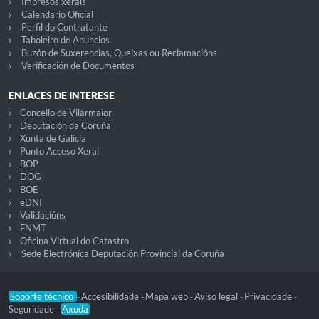
Impresos xerais
Calendario Oficial
Perfil do Contratante
Taboleiro de Anuncios
Buzón de Suxerencias, Queixas ou Reclamacións
Verificación de Documentos
ENLACES DE INTERESE
Concello de Vilarmaior
Deputación da Coruña
Xunta de Galicia
Punto Acceso Xeral
BOP
DOG
BOE
eDNI
Validacións
FNMT
Oficina Virtual do Catastro
Sede Electrónica Deputación Provincial da Coruña
Soporte técnico
Accesibilidade
Mapa web
Aviso legal
Privacidade
-
-
-
-
-
Seguridade
Axuda
-