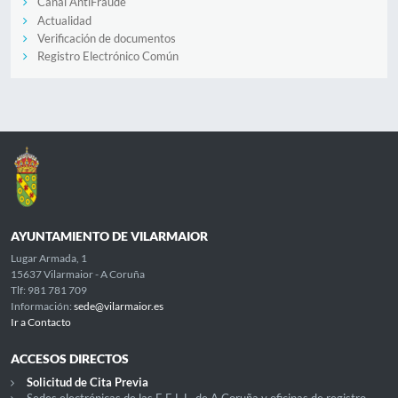
Canal AntiFraude
Actualidad
Verificación de documentos
Registro Electrónico Común
AYUNTAMIENTO DE VILARMAIOR
Lugar Armada, 1
15637 Vilarmaior - A Coruña
Tlf: 981 781 709
Información:
sede@vilarmaior.es
Ir a Contacto
ACCESOS DIRECTOS
Solicitud de Cita Previa
Sedes electrónicas de las E.E.L.L. de A Coruña y oficinas de registro