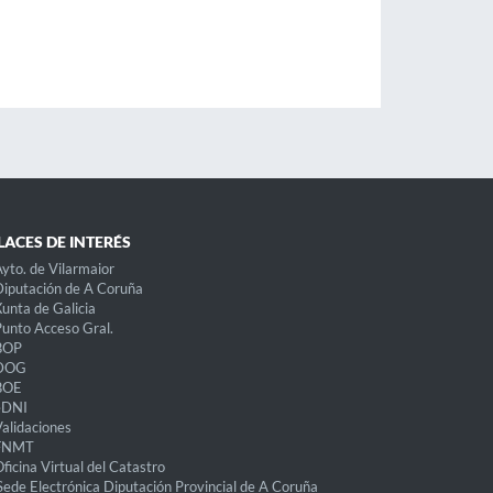
LACES DE INTERÉS
yto. de Vilarmaior
iputación de A Coruña
unta de Galicia
unto Acceso Gral.
BOP
DOG
BOE
eDNI
alidaciones
FNMT
ficina Virtual del Catastro
Sede Electrónica Diputación Provincial de A Coruña