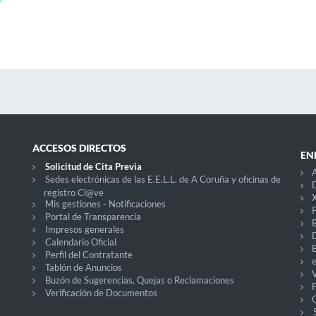
ACCESOS DIRECTOS
EN
Solicitud de Cita Previa
A
Sedes electrónicas de las E.E.L.L. de A Coruña y oficinas de
D
registro Cl@ve
X
Mis gestiones - Notificaciones
P
Portal de Transparencia
Impresos generales
Calendario Oficial
Perfil del Contratante
Tablón de Anuncios
V
Buzón de Sugerencias, Quejas o Reclamaciones
Verificación de Documentos
O