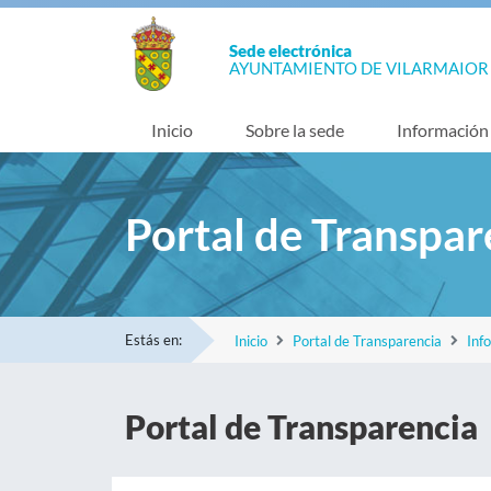
Sede electrónica
AYUNTAMIENTO DE VILARMAIOR
Inicio
Sobre la sede
Información
Portal de Transpar
Estás en:
Inicio
Portal de Transparencia
Inf
Portal de Transparencia