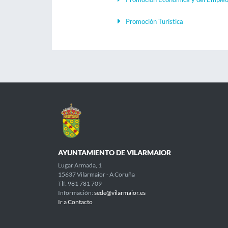
Promoción Turística
AYUNTAMIENTO DE VILARMAIOR
Lugar Armada, 1
15637 Vilarmaior - A Coruña
Tlf: 981 781 709
Información:
sede@vilarmaior.es
Ir a Contacto