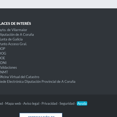
LACES DE INTERÉS
yto. de Vilarmaior
iputación de A Coruña
unta de Galicia
unto Acceso Gral.
BOP
DOG
BOE
eDNI
alidaciones
FNMT
ficina Virtual del Catastro
Sede Electrónica Diputación Provincial de A Coruña
dad
Mapa web
Aviso legal
Privacidad
Seguridad
Ayuda
-
-
-
-
-