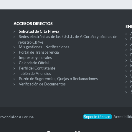
ACCESOS DIRECTOS
EN
Solicitud de Cita Previa
A
Sedes electrónicas de las E.E.L.L. de A Coruña y oficinas de
D
registro Cl@ve
X
Mis gestiones - Notificaciones
P
Portal de Transparencia
Impresos generales
Calendario Oficial
Perfil del Contratante
Tablón de Anuncios
V
Buzón de Sugerencias, Quejas o Reclamaciones
Verificación de Documentos
O
Soporte técnico
Accesibili
Provincial de A Coruña
-