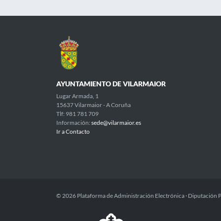
AYUNTAMIENTO DE VILARMAIOR
Lugar Armada, 1
15637 Vilarmaior - A Coruña
Tlf: 981 781 709
Información:
sede@vilarmaior.es
Ir a Contacto
© 2026 Plataforma de Administración Electrónica · Diputación 