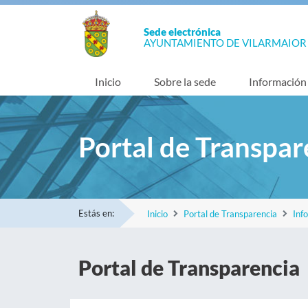
Sede electrónica
AYUNTAMIENTO DE VILARMAIOR
Inicio
Sobre la sede
Información
Portal de Transpar
Estás en:
Inicio
Portal de Transparencia
Inf
Portal de Transparencia