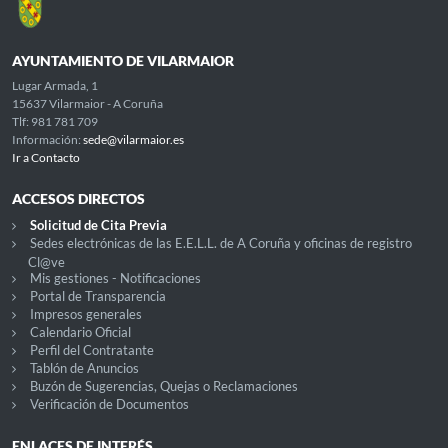
AYUNTAMIENTO DE VILARMAIOR
Lugar Armada, 1
15637 Vilarmaior - A Coruña
Tlf: 981 781 709
Información:
sede@vilarmaior.es
Ir a Contacto
ACCESOS DIRECTOS
Solicitud de Cita Previa
Sedes electrónicas de las E.E.L.L. de A Coruña y oficinas de registro
Cl@ve
Mis gestiones - Notificaciones
Portal de Transparencia
Impresos generales
Calendario Oficial
Perfil del Contratante
Tablón de Anuncios
Buzón de Sugerencias, Quejas o Reclamaciones
Verificación de Documentos
ENLACES DE INTERÉS